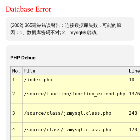
Database Error
(2002) 365建站错误警告：连接数据库失败，可能的原
因：1、数据库密码不对; 2、mysql未启动。
PHP Debug
No.
File
Line
1
/index.php
10
2
/source/function/function_extend.php
1376
3
/source/class/jzmysql.class.php
248
4
/source/class/jzmysql.class.php
170